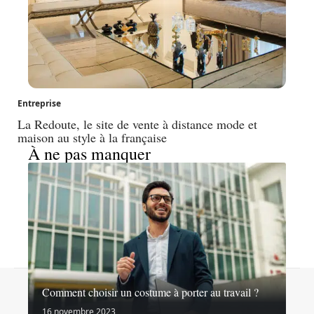
Entreprise
La Redoute, le site de vente à distance mode et
maison au style à la française
À ne pas manquer
Contact
Mentions légales
Sitemap
Comment choisir un costume à porter au travail ?
© 2026 | nosideesshopping.fr
16 novembre 2023