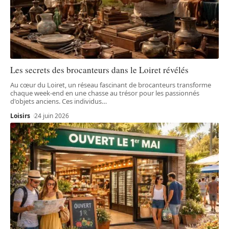
Les secrets des brocanteurs dans le Loiret révélés
Au cœur du Loiret, un réseau fascinant de brocanteurs transforme
chaque week-end en une chasse au trésor pour les passionnés
d'objets anciens. Ces individus
…
Loisirs
24 juin 2026