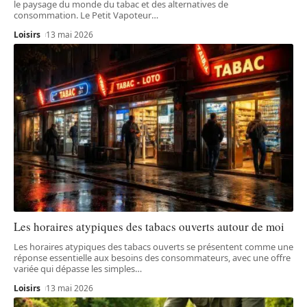
le paysage du monde du tabac et des alternatives de
consommation. Le Petit Vapoteur
…
Loisirs
13 mai 2026
Les horaires atypiques des tabacs ouverts autour de moi
Les horaires atypiques des tabacs ouverts se présentent comme une
réponse essentielle aux besoins des consommateurs, avec une offre
variée qui dépasse les simples
…
Loisirs
13 mai 2026