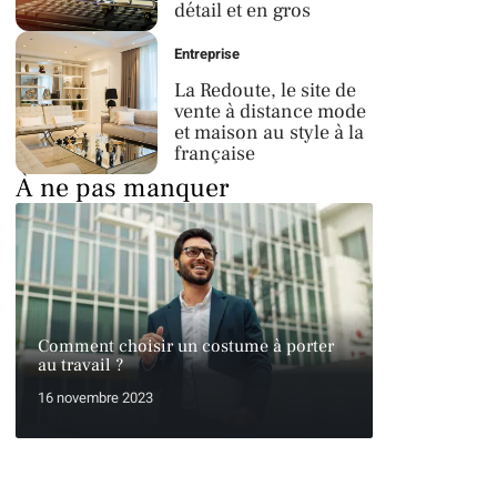
détail et en gros
Entreprise
La Redoute, le site de
vente à distance mode
et maison au style à la
française
À ne pas manquer
Comment choisir un costume à porter
au travail ?
16 novembre 2023