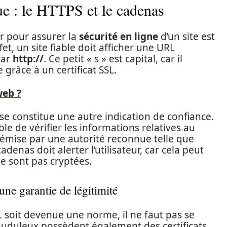
que : le HTTPS et le cadenas
r pour assurer la
sécurité en ligne
d’un site est
t, un site fiable doit afficher une URL
par
http://
. Ce petit « s » est capital, car il
grâce à un certificat SSL.
web ?
se constitue une autre indication de confiance.
ible de vérifier les informations relatives au
tre émise par une autorité reconnue telle que
enas doit alerter l’utilisateur, car cela peut
e sont pas cryptées.
ne garantie de légitimité
SL soit devenue une norme, il ne faut pas se
auduleux possèdent également des certificats