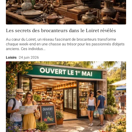
Les secrets des brocanteurs dans le Loiret révélés
Au cœur du Loiret, un réseau fascinant de brocanteurs transforme
chaque week-end en une chasse au trésor pour les passionnés d'objets
anciens. Ces individus
…
Loisirs
24 juin 2026