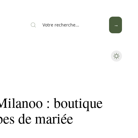
Mode
Santé
Tech
 Milanoo : boutique
es de mariée