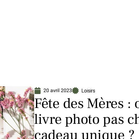
Finance
Immo
Loisirs
Maison
20 avril 2023
Loisirs
Fête des Mères : 
livre photo pas c
cadeau unique ?