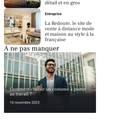
détail et en gros
Entreprise
La Redoute, le site de
vente à distance mode
et maison au style à la
française
À ne pas manquer
Comment choisir un costume à porter
au travail ?
16 novembre 2023