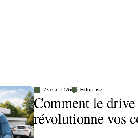
Finance
Immo
Loisirs
Maison
23 mai 2026
Entreprise
Comment le drive 
révolutionne vos c