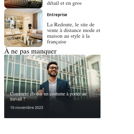
détail et en gros
Entreprise
La Redoute, le site de
vente à distance mode et
maison au style à la
française
À ne pas manquer
Comment choisir un costume à porter au
travail ?
16 novembre 2023