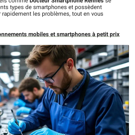
nnels comme
Docteur Smartphone Rennes
se
érents types de smartphones et possèdent
r rapidement les problèmes, tout en vous
onnements mobiles et smartphones à petit prix