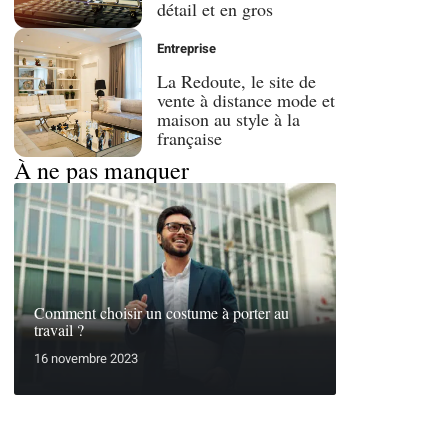
détail et en gros
Entreprise
La Redoute, le site de
vente à distance mode et
maison au style à la
française
À ne pas manquer
Comment choisir un costume à porter au
travail ?
16 novembre 2023