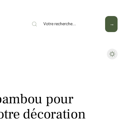
Mode
Santé
Tech
 bambou pour
otre décoration