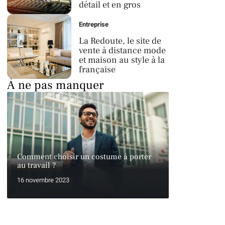
détail et en gros
Entreprise
La Redoute, le site de
vente à distance mode
et maison au style à la
française
À ne pas manquer
Comment choisir un costume à porter
au travail ?
16 novembre 2023