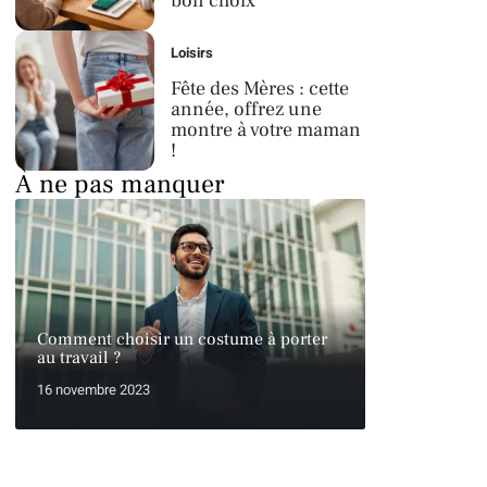
bon choix
Loisirs
Fête des Mères : cette
année, offrez une
montre à votre maman
!
À ne pas manquer
Comment choisir un costume à porter
au travail ?
16 novembre 2023