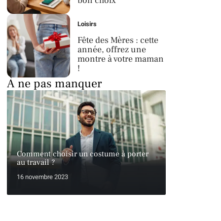
bon choix
Loisirs
Fête des Mères : cette
année, offrez une
montre à votre maman
!
À ne pas manquer
Comment choisir un costume à porter
au travail ?
16 novembre 2023