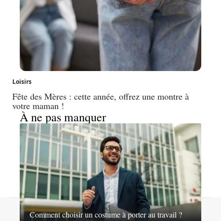
Loisirs
Fête des Mères : cette année, offrez une montre à
votre maman !
À ne pas manquer
Contact
Mentions légales
Sitemap
Comment choisir un costume à porter au travail ?