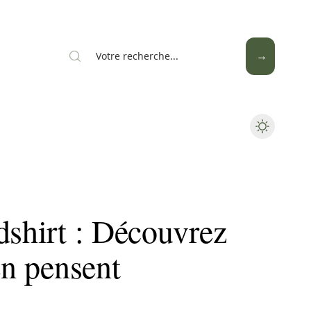
Mode
Santé
Tech
dshirt : Découvrez
en pensent