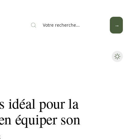
Mode
Santé
Tech
s idéal pour la
en équiper son
e