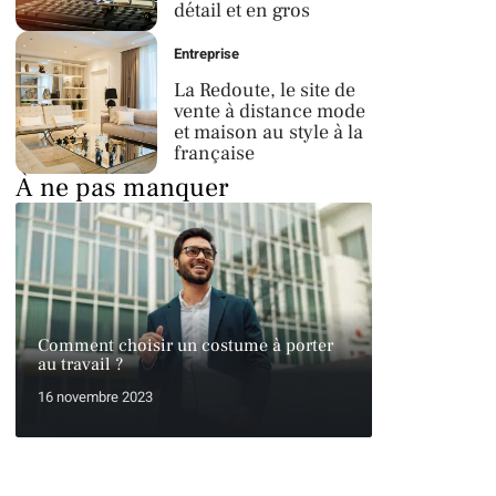
détail et en gros
Entreprise
La Redoute, le site de
vente à distance mode
et maison au style à la
française
À ne pas manquer
Comment choisir un costume à porter
au travail ?
16 novembre 2023