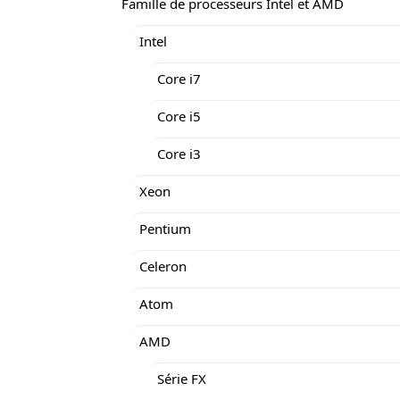
Famille de processeurs Intel et AMD
Intel
Core i7
Core i5
Core i3
Xeon
Pentium
Celeron
Atom
AMD
Série FX