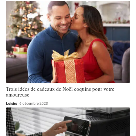
Trois idées de cadeaux de Noël coquins pour votre
amoureuse
Loisirs
6 décembre 2023