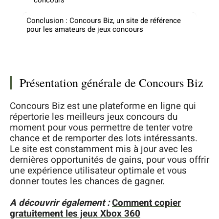
Conclusion : Concours Biz, un site de référence
pour les amateurs de jeux concours
Présentation générale de Concours Biz
Concours Biz est une plateforme en ligne qui
répertorie les meilleurs jeux concours du
moment pour vous permettre de tenter votre
chance et de remporter des lots intéressants.
Le site est constamment mis à jour avec les
dernières opportunités de gains, pour vous offrir
une expérience utilisateur optimale et vous
donner toutes les chances de gagner.
A découvrir également :
Comment copier
gratuitement les jeux Xbox 360