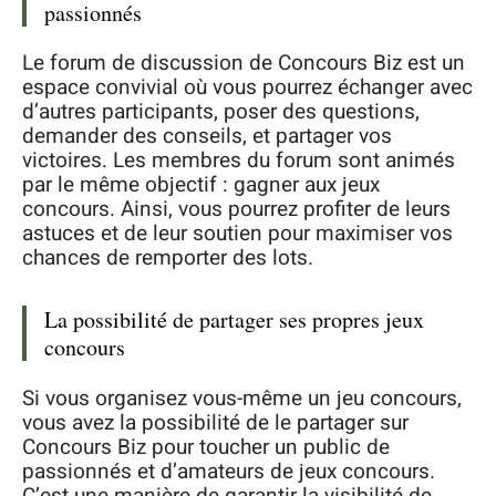
passionnés
Le forum de discussion de Concours Biz est un
espace convivial où vous pourrez échanger avec
d’autres participants, poser des questions,
demander des conseils, et partager vos
victoires. Les membres du forum sont animés
par le même objectif : gagner aux jeux
concours. Ainsi, vous pourrez profiter de leurs
astuces et de leur soutien pour maximiser vos
chances de remporter des lots.
La possibilité de partager ses propres jeux
concours
Si vous organisez vous-même un jeu concours,
vous avez la possibilité de le partager sur
Concours Biz pour toucher un public de
passionnés et d’amateurs de jeux concours.
C’est une manière de garantir la visibilité de