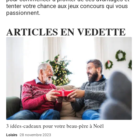
tenter votre chance aux jeux concours qui vous
passionnent.
ARTICLES EN VEDETTE
3 idées-cadeaux pour votre beau-père à Noël
Loisirs
28 novembre 2023