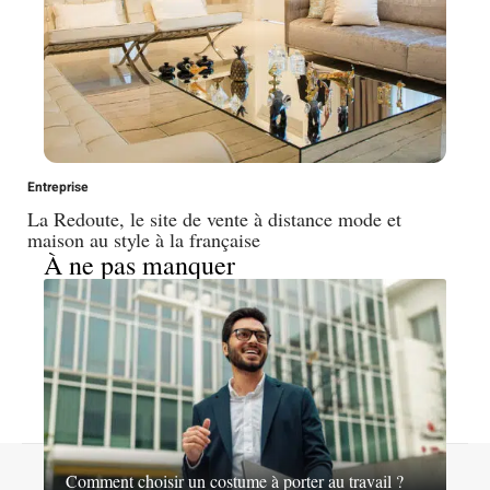
Entreprise
La Redoute, le site de vente à distance mode et
maison au style à la française
À ne pas manquer
© 2026 | nosideesshopping.fr
Comment choisir un costume à porter au travail ?