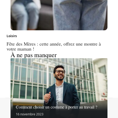
Loisirs
Fête des Mères : cette année, offrez une montre à
votre maman !
À ne pas manquer
Contact
Mentions légales
Sitemap
Comment choisir un costume à porter au travail ?
© 2026 | nosideesshopping.fr
16 novembre 2023