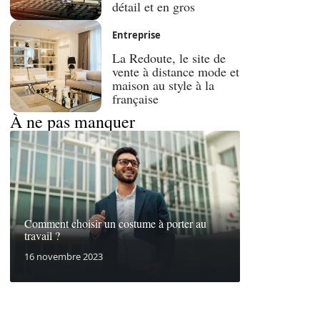
détail et en gros
Entreprise
La Redoute, le site de
vente à distance mode et
maison au style à la
française
À ne pas manquer
Comment choisir un costume à porter au
travail ?
16 novembre 2023