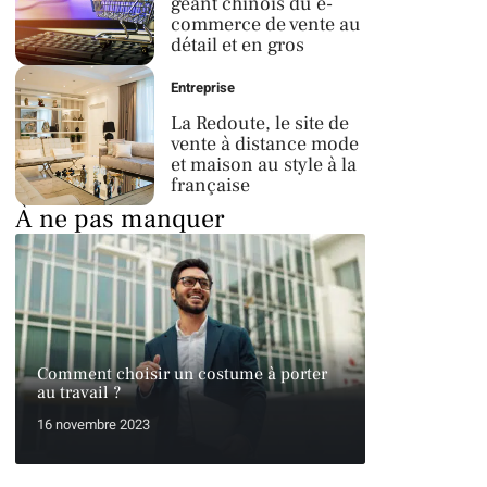
géant chinois du e-
commerce de vente au
détail et en gros
Entreprise
La Redoute, le site de
vente à distance mode
et maison au style à la
française
À ne pas manquer
Comment choisir un costume à porter
au travail ?
16 novembre 2023