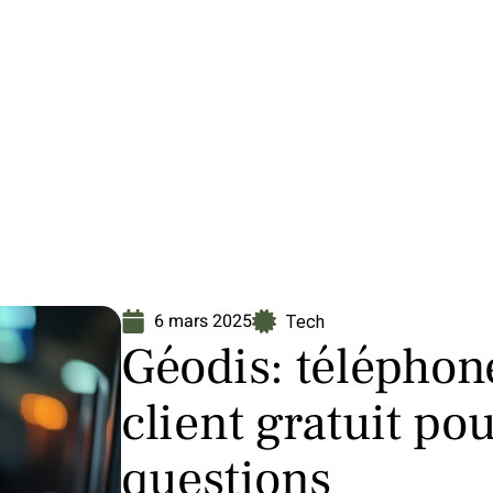
Finance
Immo
Loisirs
Maison
6 mars 2025
Tech
Géodis: téléphon
client gratuit pou
questions