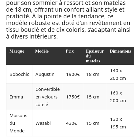
pour son sommier à ressort et son matelas
de 18 cm, offrant un confort alliant style et
praticité. À la pointe de la tendance, ce
modèle robuste est doté d’un revêtement en
tissu bouclé et de dix coloris, s’adaptant ainsi
à divers intérieurs.
Marque
Modèle
Prix
Épaisseur
Dimensions
du
matelas
140 x
Bobochic
Augustin
1900€
18 cm
200 cm
Convertible
160 x
Emma
en velours
1750€
15 cm
200 cm
côtelé
Maisons
130 x
du
Wasabi
430€
15 cm
195 cm
Monde