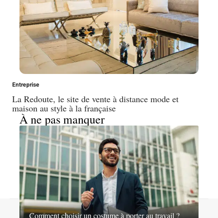
Entreprise
La Redoute, le site de vente à distance mode et
maison au style à la française
À ne pas manquer
© 2026 | nosideesshopping.fr
Comment choisir un costume à porter au travail ?