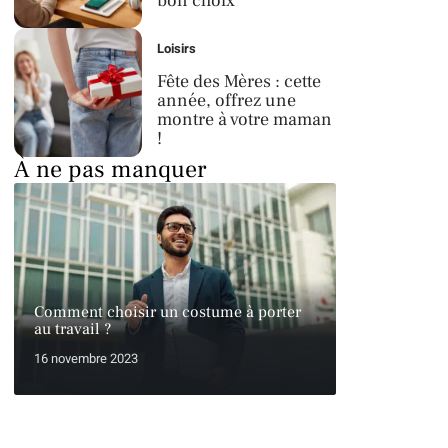
bon choix
Loisirs
Fête des Mères : cette
année, offrez une
montre à votre maman
!
À ne pas manquer
Comment choisir un costume à porter
au travail ?
16 novembre 2023