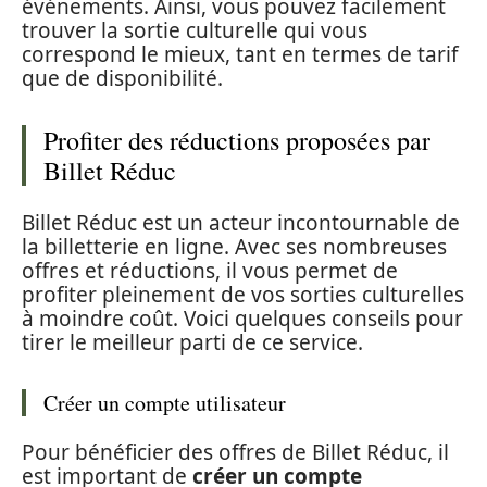
événements. Ainsi, vous pouvez facilement
trouver la sortie culturelle qui vous
correspond le mieux, tant en termes de tarif
que de disponibilité.
Profiter des réductions proposées par
Billet Réduc
Billet Réduc est un acteur incontournable de
la billetterie en ligne. Avec ses nombreuses
offres et réductions, il vous permet de
profiter pleinement de vos sorties culturelles
à moindre coût. Voici quelques conseils pour
tirer le meilleur parti de ce service.
Créer un compte utilisateur
Pour bénéficier des offres de Billet Réduc, il
est important de
créer un compte