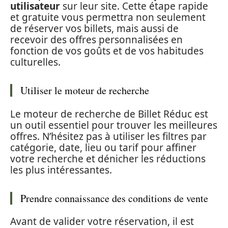
utilisateur
sur leur site. Cette étape rapide
et gratuite vous permettra non seulement
de réserver vos billets, mais aussi de
recevoir des offres personnalisées en
fonction de vos goûts et de vos habitudes
culturelles.
Utiliser le moteur de recherche
Le moteur de recherche de Billet Réduc est
un outil essentiel pour trouver les meilleures
offres. N’hésitez pas à utiliser les filtres par
catégorie, date, lieu ou tarif pour affiner
votre recherche et dénicher les réductions
les plus intéressantes.
Prendre connaissance des conditions de vente
Avant de valider votre réservation, il est