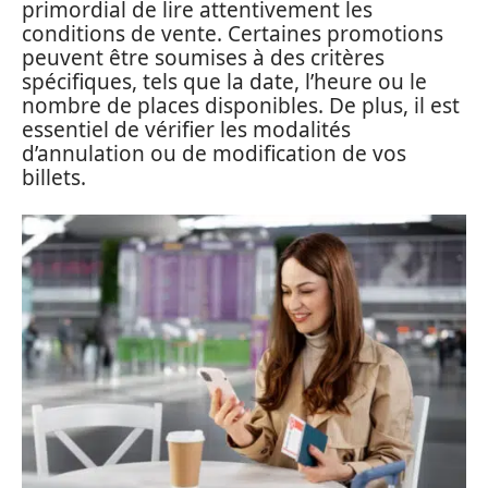
primordial de lire attentivement les
conditions de vente. Certaines promotions
peuvent être soumises à des critères
spécifiques, tels que la date, l’heure ou le
nombre de places disponibles. De plus, il est
essentiel de vérifier les modalités
d’annulation ou de modification de vos
billets.