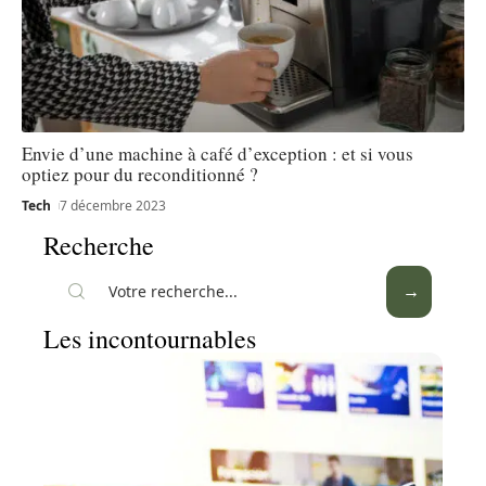
Envie d’une machine à café d’exception : et si vous
optiez pour du reconditionné ?
Tech
7 décembre 2023
Recherche
Les incontournables