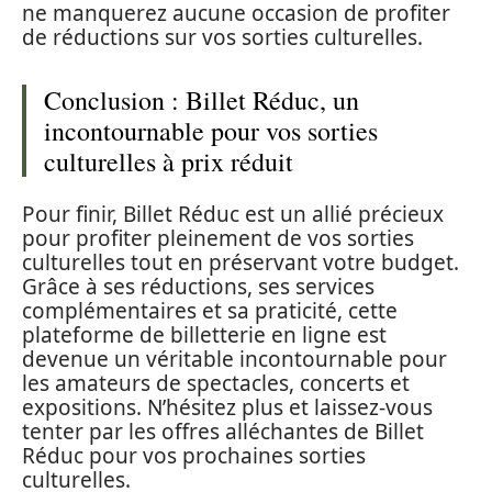
ne manquerez aucune occasion de profiter
de réductions sur vos sorties culturelles.
Conclusion : Billet Réduc, un
incontournable pour vos sorties
culturelles à prix réduit
Pour finir, Billet Réduc est un allié précieux
pour profiter pleinement de vos sorties
culturelles tout en préservant votre budget.
Grâce à ses réductions, ses services
complémentaires et sa praticité, cette
plateforme de billetterie en ligne est
devenue un véritable incontournable pour
les amateurs de spectacles, concerts et
expositions. N’hésitez plus et laissez-vous
tenter par les offres alléchantes de Billet
Réduc pour vos prochaines sorties
culturelles.