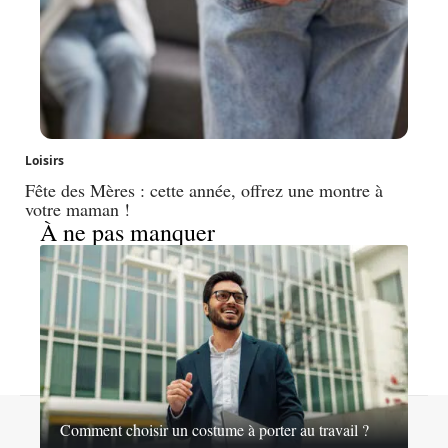
Loisirs
Fête des Mères : cette année, offrez une montre à
votre maman !
À ne pas manquer
Contact
Mentions légales
Sitemap
Comment choisir un costume à porter au travail ?