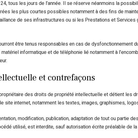
4, tous les jours de l’année. Il se réserve néanmoins la possibili
rées les plus courtes possibles notamment à des fins de mainte
aillance de ses infrastructures ou si les Prestations et Services 
pourront être tenus responsables en cas de dysfonctionnement du
 matériel informatique et de téléphonie lié notamment à l’enco
eur.
ellectuelle et contrefaçons
propriétaire des droits de propriété intellectuelle et détient les d
e site internet, notamment les textes, images, graphismes, logos
ntation, modification, publication, adaptation de tout ou partie de
édé utilisé, est interdite, sauf autorisation écrite préalable de la 