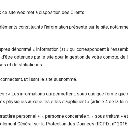
:
ce site web met à disposition des Clients :
éments constituants l’information présente sur le site, notamm
après dénommé « Information (s) » qui correspondent à l’ense
’être détenues par le site pour la gestion de votre compte, de la
ses et de statistiques.
connectant, utilisant le site susnommé.
es :
« Les informations qui permettent, sous quelque forme que c
nes physiques auxquelles elles s’appliquent » (article 4 de la loi 
actère personnel », « personne concernée », « sous traitant » e
Règlement Général sur la Protection des Données (RGPD : n° 201